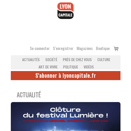
Accéder
au
contenu
Voir
Se connecter
S’enregistrer
Magazines
Boutique
le
ACTUALITÉS
SOCIÉTÉ
PRÈS DE CHEZ VOUS
CULTURE
panier
ART DE VIVRE
POLITIQUE
VIDÉOS
S'abonner à lyoncapitale.fr
ACTUALITÉ