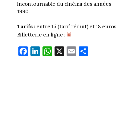
incontournable du cinéma des années
1990.
Tarifs :
entre 15 (tarif réduit) et 18 euros.
ici
Billetterie en ligne :
.
Fa
Li
W
X
E
Pa
ce
nk
ha
m
rt
bo
ed
ts
ail
ag
ok
In
Ap
er
p