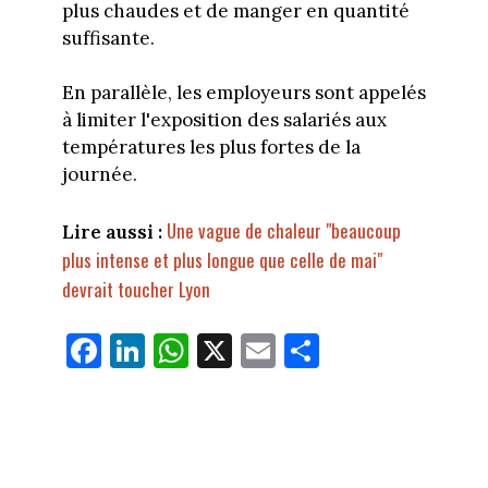
plus chaudes et de manger en quantité
suffisante.
En parallèle, les employeurs sont appelés
à limiter l'exposition des salariés aux
températures les plus fortes de la
journée.
Une vague de chaleur "beaucoup
Lire aussi :
plus intense et plus longue que celle de mai"
devrait toucher Lyon
Fa
Li
W
X
E
Pa
ce
nk
ha
m
rt
bo
ed
ts
ail
ag
ok
In
Ap
er