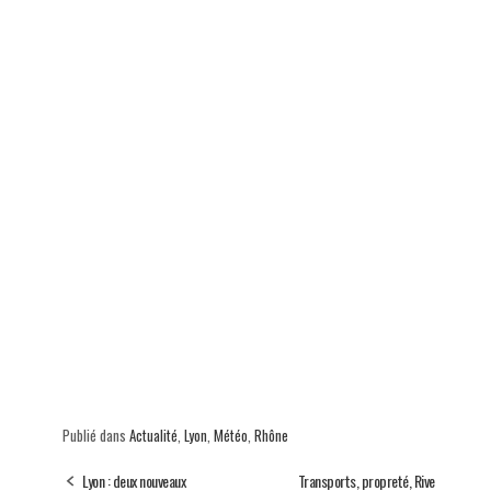
p
Publié dans
Actualité
,
Lyon
,
Météo
,
Rhône
Lyon : deux nouveaux
Transports, propreté, Rive