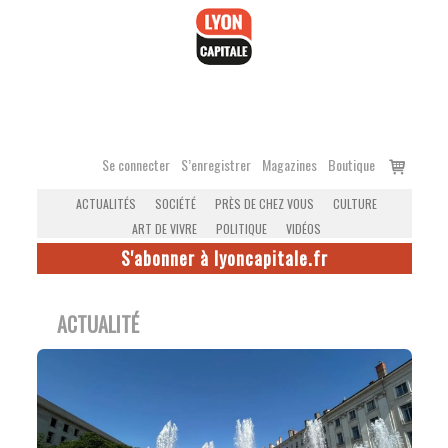
Accéder
au
contenu
Voir
Se connecter
S’enregistrer
Magazines
Boutique
le
ACTUALITÉS
SOCIÉTÉ
PRÈS DE CHEZ VOUS
CULTURE
panier
ART DE VIVRE
POLITIQUE
VIDÉOS
S'abonner à lyoncapitale.fr
ACTUALITÉ