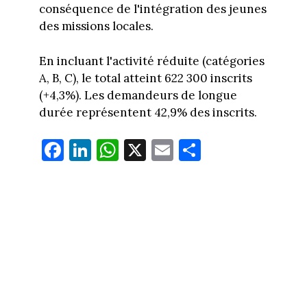
conséquence de l'intégration des jeunes
des missions locales.
En incluant l'activité réduite (catégories
A, B, C), le total atteint 622 300 inscrits
(+4,3%). Les demandeurs de longue
durée représentent 42,9% des inscrits.
Fa
Li
W
X
E
Pa
ce
nk
ha
m
rt
bo
ed
ts
ail
ag
ok
In
Ap
er
p