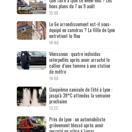
Que faire à Lyon ce week-end ? Les
bons plans du 7 au 9 août
15:30
Le 6e arrondissement est-il sous-
équipé en caméras ? La Ville de Lyon
entretient le flou
14:40
Vénissieux : quatre individus
interpellés après avoir arraché le
collier d’une femme à une station
de métro
14:06
Cinquième canicule de l'été à Lyon :
jusqu'à 39°C attendus la semaine
prochaine
13:22
Près de Lyon : un automobiliste
grièvement blessé après avoir
percuté un arbre à Limas