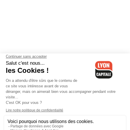
Contactez-nous
-
Mentions légales
-
CGV
-
Politique de
confidentialité
-
Gestion des cookies
-
Lyon Capitale TV
-
Archives