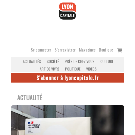
Accéder
au
contenu
Voir
Se connecter
S’enregistrer
Magazines
Boutique
le
ACTUALITÉS
SOCIÉTÉ
PRÈS DE CHEZ VOUS
CULTURE
panier
ART DE VIVRE
POLITIQUE
VIDÉOS
S'abonner à lyoncapitale.fr
ACTUALITÉ