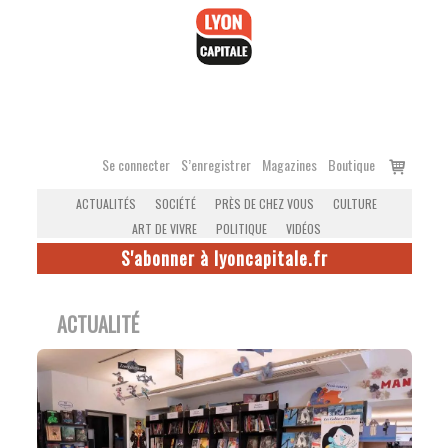
Accéder
au
contenu
Voir
Se connecter
S’enregistrer
Magazines
Boutique
le
ACTUALITÉS
SOCIÉTÉ
PRÈS DE CHEZ VOUS
CULTURE
panier
ART DE VIVRE
POLITIQUE
VIDÉOS
S'abonner à lyoncapitale.fr
ACTUALITÉ