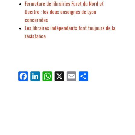
Fermeture de librairies Furet du Nord et
Decitre : les deux enseignes de Lyon
concernées
Les libraires indépendants font toujours de la
résistance
Fa
Li
W
X
E
Pa
ce
nk
ha
m
rt
bo
ed
ts
ail
ag
ok
In
Ap
er
p