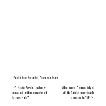
Publié dans
Actualité
,
Economie
,
Isère
Haute-Savoie : Leadactiv
Villeurbanne : Thomas Jolly et
passe la frontière en rachetant
Laëtitia Guédon nommés à la
le belge Hello7
direction du TNP