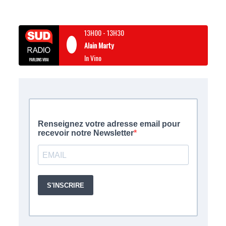
13H00
-
13H30
Alain Marty
In Vino