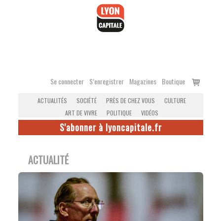
Accéder
au
contenu
Voir
Se connecter
S’enregistrer
Magazines
Boutique
le
ACTUALITÉS
SOCIÉTÉ
PRÈS DE CHEZ VOUS
CULTURE
panier
ART DE VIVRE
POLITIQUE
VIDÉOS
S'abonner à lyoncapitale.fr
ACTUALITÉ