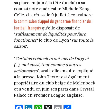
sa place en juin à la tête du club à sa
compatriote américaine Michele Kang.
Celle-ci a réussi le 9 juillet à convaincre
la commission d'appel du gendarme financier du
football français
qu'elle disposait de
"
suffisamment de liquidités pour faire
fonctionner
" le club de Lyon "
sur toute la
saison
".
"
Certains créanciers ont mis de l'argent
(...), moi aussi, tout comme d'autres
actionnaires
", avait-elle ensuite expliqué
à la presse. John Textor est également
propriétaire du club belge de Molenbeek
et a vendu en juin ses parts dans Crystal
Palace en Premier League anglaise.
Fa
Li
W
X
E
Pa