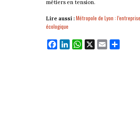
métiers en tension.
Métropole de Lyon : l’entrepris
Lire aussi :
écologique
Fa
Li
W
X
E
Pa
ce
nk
ha
m
rt
bo
ed
ts
ail
ag
ok
In
Ap
er
p