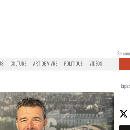
Se con
US
CULTURE
ART DE VIVRE
POLITIQUE
VIDÉOS