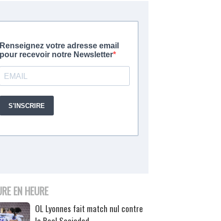
URE EN HEURE
OL Lyonnes fait match nul contre
la Real Sociedad