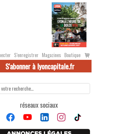
Voir
necter
S’enregistrer
Magazines
Boutique
le
S'abonner à lyoncapitale.fr
panier
réseaux sociaux