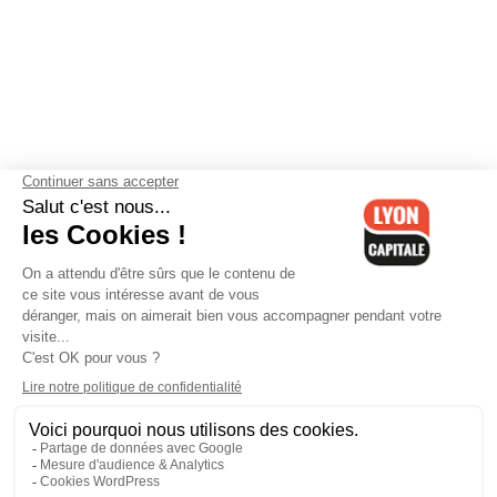
Contactez-nous
-
Mentions légales
-
CGV
-
Politique de
confidentialité
-
Gestion des cookies
-
Lyon Capitale TV
-
Archives
Lyon Capitale