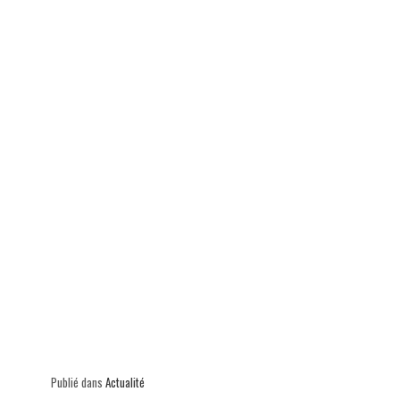
ok
In
Ap
er
p
Publié dans
Actualité