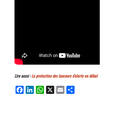
Lire aussi :
La protection des lanceurs d'alerte en débat
Fa
Li
W
X
E
Pa
ce
nk
ha
m
rt
bo
ed
ts
ail
ag