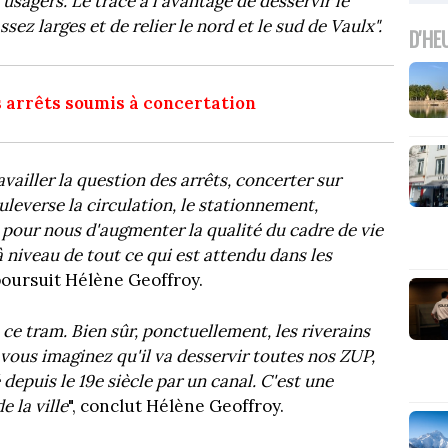
s usagers. Le tracé a l'avantage de desservir le
ez larges et de relier le nord et le sud de Vaulx".
D'HE
s arrêts soumis à concertation
availler la question des arrêts, concerter sur
ouleverse la circulation, le stationnement,
 pour nous d'augmenter la qualité du cadre de vie
à niveau de tout ce qui est attendu dans les
 poursuit Hélène Geoffroy.
ce tram. Bien sûr, ponctuellement, les riverains
 vous imaginez qu'il va desservir toutes nos ZUP,
é depuis le 19e siècle par un canal. C'est une
 la ville
", conclut Hélène Geoffroy.