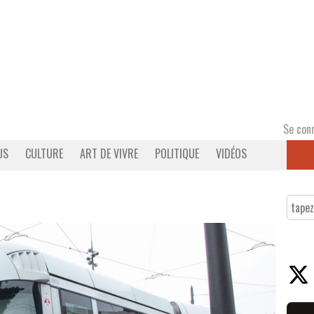
Se con
US
CULTURE
ART DE VIVRE
POLITIQUE
VIDÉOS