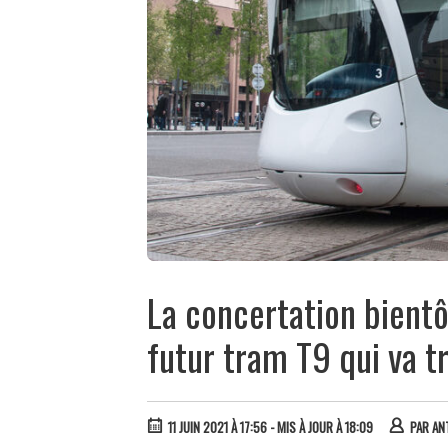
La concertation bientô
futur tram T9 qui va t
11 JUIN 2021 À 17:56
- MIS À JOUR À 18:09
PAR
AN