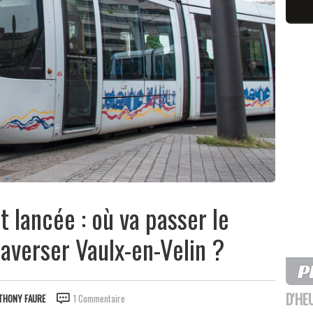
t lancée : où va passer le
raverser Vaulx-en-Velin ?
D'HE
THONY FAURE
1 Commentaire