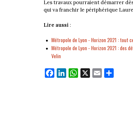
Les travaux pourraient démarrer dès
qui va franchir le périphérique Laur
Lire aussi
:
Métropole de Lyon - Horizon 2021 : tout ce
Métropole de Lyon - Horizon 2021 : des d
Velin
Fa
Li
W
X
E
Pa
ce
nk
ha
m
rt
bo
ed
ts
ail
ag
ok
In
Ap
er
p