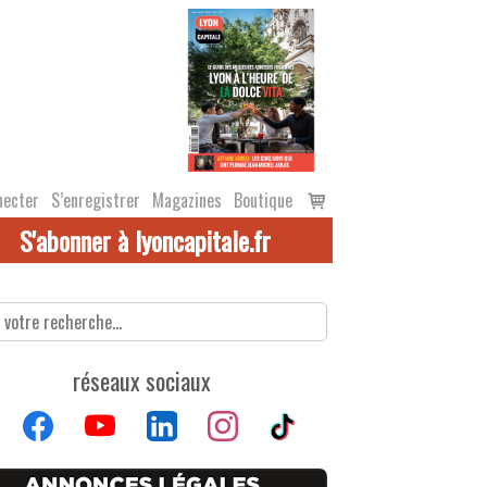
Voir
necter
S’enregistrer
Magazines
Boutique
le
S'abonner à lyoncapitale.fr
panier
réseaux sociaux