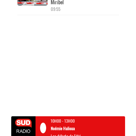
Miribel
09:55
10H00
-
13H00
Noémie Halioua
Les débats de l'été