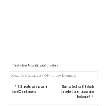
Publié dans
Actualité
,
Sports - autres
Alexandre Lacazette
Olympique Lyonnais
TCL : perturbations sur la
Reprise des Faux British à la
ligne C3 ce dimanche
Comédie-Odéon : un vrai bijou
burlesque !