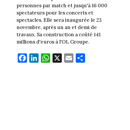
personnes par match et jusqu'à 16 000
spectateurs pour les concerts et
spectacles. Elle sera inaugurée le 23
novembre, après un an et demi de
travaux. Sa construction a coûté 141
millions d'euros à l'OL Groupe.
Fa
Li
W
X
E
Pa
ce
nk
ha
m
rt
bo
ed
ts
ail
ag
ok
In
Ap
er
p