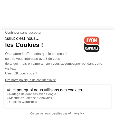
Contactez-nous
-
Mentions légales
-
CGV
-
Politique de
confidentialité
-
Gestion des cookies
-
Lyon Capitale TV
-
Archives
Lyon Capitale
Lyon Capitale - 51 avenue Maréchal Foch - CS 40091 - 69456 Lyon