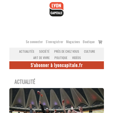
Accéder
au
contenu
Voir
Se connecter
S’enregistrer
Magazines
Boutique
le
ACTUALITÉS
SOCIÉTÉ
PRÈS DE CHEZ VOUS
CULTURE
panier
ART DE VIVRE
POLITIQUE
VIDÉOS
S'abonner à lyoncapitale.fr
ACTUALITÉ