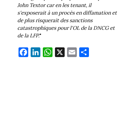
John Textor car en les tenant, il
s'exposerait à un procès en diffamation et
de plus risquerait des sanctions
catastrophiques pour l'OL de la DNCG et
de la LFP.
"
Fa
Li
W
X
E
Pa
ce
nk
ha
m
rt
bo
ed
ts
ail
ag
ok
In
Ap
er
p