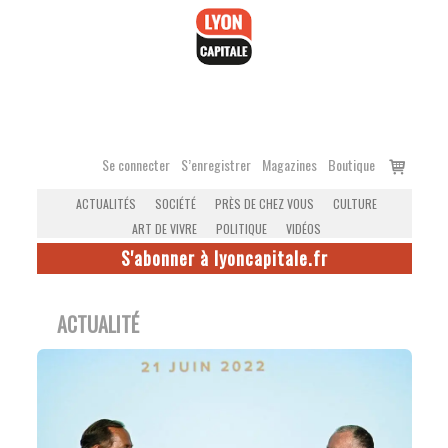
Accéder
au
contenu
Voir
Se connecter
S’enregistrer
Magazines
Boutique
le
ACTUALITÉS
SOCIÉTÉ
PRÈS DE CHEZ VOUS
CULTURE
panier
ART DE VIVRE
POLITIQUE
VIDÉOS
S'abonner à lyoncapitale.fr
ACTUALITÉ