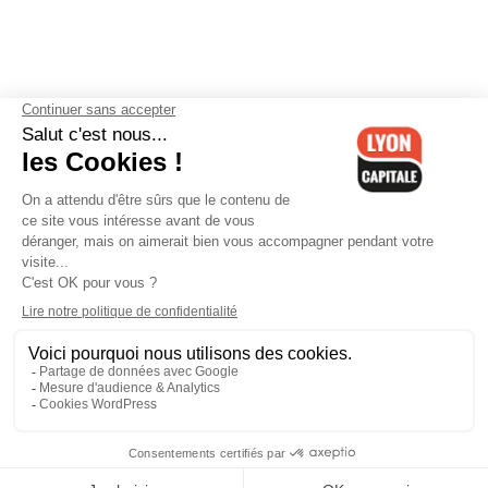
Contactez-nous
-
Mentions légales
-
CGV
-
Politique de
confidentialité
-
Gestion des cookies
-
Lyon Capitale TV
-
Archives
Lyon Capitale
Lyon Capitale - 51 avenue Maréchal Foch - CS 40091 - 69456 Lyon
Cedex 06