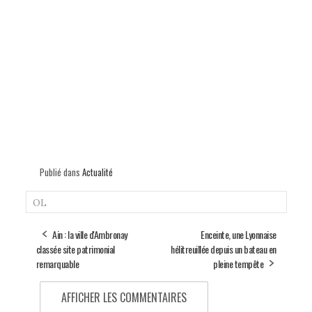
Publié dans
Actualité
OL
Ain : la ville d'Ambronay
Enceinte, une Lyonnaise
classée site patrimonial
hélitreuillée depuis un bateau en
remarquable
pleine tempête
AFFICHER LES COMMENTAIRES