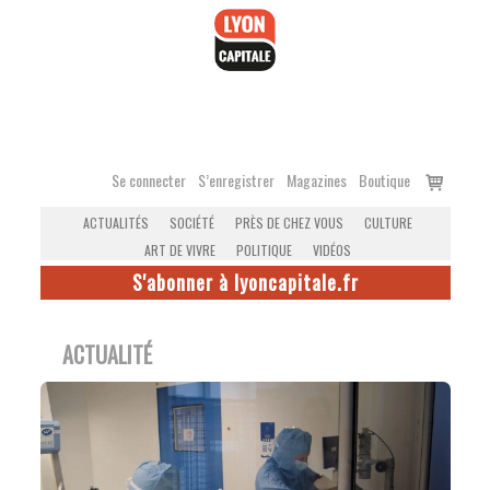
Accéder
au
contenu
Voir
Se connecter
S’enregistrer
Magazines
Boutique
le
ACTUALITÉS
SOCIÉTÉ
PRÈS DE CHEZ VOUS
CULTURE
panier
ART DE VIVRE
POLITIQUE
VIDÉOS
S'abonner à lyoncapitale.fr
ACTUALITÉ