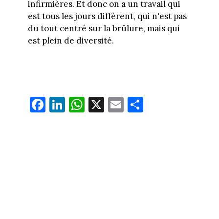
infirmières. Et donc on a un travail qui
est tous les jours différent, qui n'est pas
du tout centré sur la brûlure, mais qui
est plein de diversité.
Fa
Li
W
X
E
Pa
ce
nk
ha
m
rt
bo
ed
ts
ail
ag
ok
In
Ap
er
p