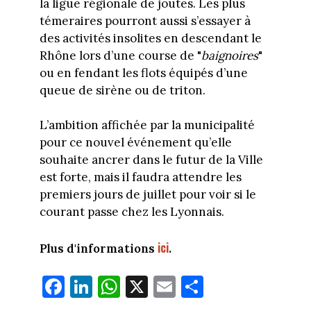
la ligue régionale de joutes. Les plus
témeraires pourront aussi s’essayer à
des activités insolites en descendant le
Rhône lors d’une course de "
baignoires
"
ou en fendant les flots équipés d’une
queue de sirène ou de triton.
L’ambition affichée par la municipalité
pour ce nouvel événement qu’elle
souhaite ancrer dans le futur de la Ville
est forte, mais il faudra attendre les
premiers jours de juillet pour voir si le
courant passe chez les Lyonnais.
ici
Plus d'informations
.
Fa
Li
W
X
E
Pa
ce
nk
ha
m
rt