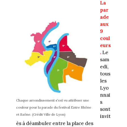
La
par
ade
aux
9
coul
eurs
.
Le
sam
edi,
tous
les
Lyo
nnai
Chaque arrondissement s'est vu attribuer une
s
couleur pour la parade du festival Entre Rhône
sont
et Saône. (Crédit Ville de Lyon)
invit
és à déambuler entre la place des