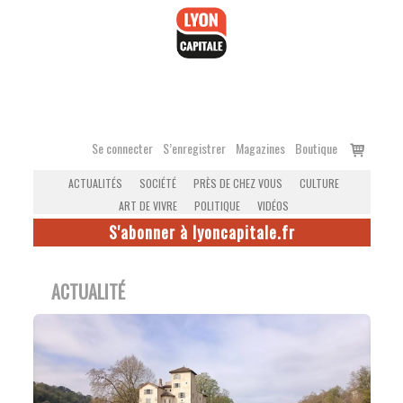
Accéder
au
contenu
Voir
Se connecter
S’enregistrer
Magazines
Boutique
le
ACTUALITÉS
SOCIÉTÉ
PRÈS DE CHEZ VOUS
CULTURE
panier
ART DE VIVRE
POLITIQUE
VIDÉOS
S'abonner à lyoncapitale.fr
ACTUALITÉ