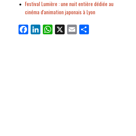
Festival Lumière : une nuit entière dédiée au
cinéma d'animation japonais à Lyon
Fa
Li
W
X
E
Pa
ce
nk
ha
m
rt
bo
ed
ts
ail
ag
ok
In
Ap
er
p