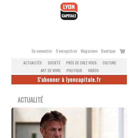
Accéder
au
contenu
Voir
Se connecter
S’enregistrer
Magazines
Boutique
le
ACTUALITÉS
SOCIÉTÉ
PRÈS DE CHEZ VOUS
CULTURE
panier
ART DE VIVRE
POLITIQUE
VIDÉOS
S'abonner à lyoncapitale.fr
ACTUALITÉ