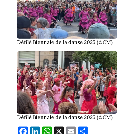
Défilé Biennale de la danse 2025 (@CM)
Défilé Biennale de la danse 2025 (@CM)
Fa
Li
W
X
E
Pa