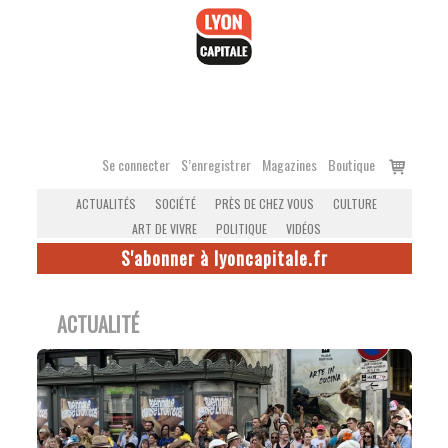
Accéder
au
contenu
Voir
Se connecter
S’enregistrer
Magazines
Boutique
le
ACTUALITÉS
SOCIÉTÉ
PRÈS DE CHEZ VOUS
CULTURE
panier
ART DE VIVRE
POLITIQUE
VIDÉOS
S'abonner à lyoncapitale.fr
ACTUALITÉ