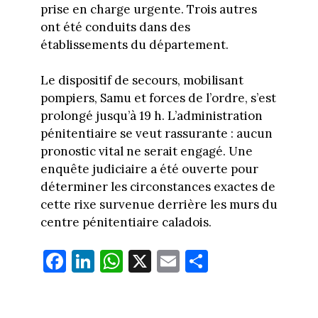
prise en charge urgente. Trois autres
ont été conduits dans des
établissements du département.
Le dispositif de secours, mobilisant
pompiers, Samu et forces de l’ordre, s’est
prolongé jusqu’à 19 h. L’administration
pénitentiaire se veut rassurante : aucun
pronostic vital ne serait engagé. Une
enquête judiciaire a été ouverte pour
déterminer les circonstances exactes de
cette rixe survenue derrière les murs du
centre pénitentiaire caladois.
Fa
Li
W
X
E
Pa
ce
nk
ha
m
rt
bo
ed
ts
ail
ag