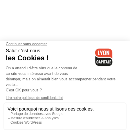
Contactez-nous
-
Mentions légales
-
CGV
-
Politique de
confidentialité
-
Gestion des cookies
-
Lyon Capitale TV
-
Archives
Lyon Capitale