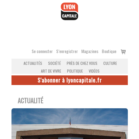
Accéder
au
contenu
Voir
Se connecter
S’enregistrer
Magazines
Boutique
le
ACTUALITÉS
SOCIÉTÉ
PRÈS DE CHEZ VOUS
CULTURE
panier
ART DE VIVRE
POLITIQUE
VIDÉOS
S'abonner à lyoncapitale.fr
ACTUALITÉ