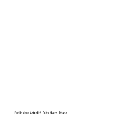
ok
In
Ap
er
p
Publié dans
Actualité
,
Faits divers
,
Rhône