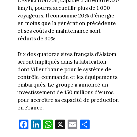
L'Avelia Horizon, capable d'atteindre 320
km/h, pourra accueillir plus de 1 000
voyageurs. Il consomme 20% d'énergie
en moins que la génération précédente
et ses coûts de maintenance sont
réduits de 30%.
Dix des quatorze sites français d'Alstom
seront impliqués dans la fabrication,
dont Villeurbanne pour le système de
contrôle-commande et les équipements
embarqués. Le groupe a annoncé un
investissement de 150 millions d'euros
pour accroître sa capacité de production
en France.
Fa
Li
W
X
E
Pa
ce
nk
ha
m
rt