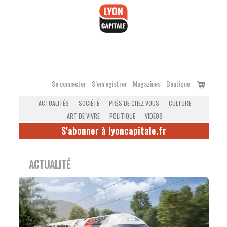
Accéder
au
contenu
Voir
Se connecter
S’enregistrer
Magazines
Boutique
le
ACTUALITÉS
SOCIÉTÉ
PRÈS DE CHEZ VOUS
CULTURE
panier
ART DE VIVRE
POLITIQUE
VIDÉOS
S'abonner à lyoncapitale.fr
ACTUALITÉ