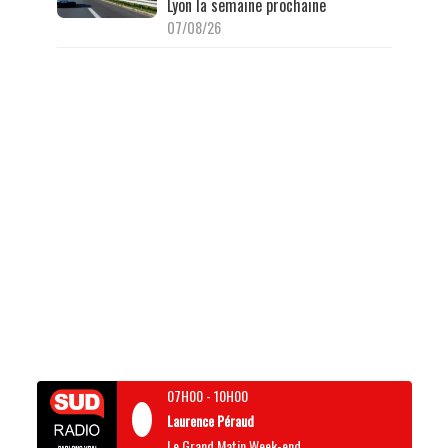
Lyon la semaine prochaine
07/08/26
07H00
-
10H00
Laurence Péraud
Le Grand Matin Week-end