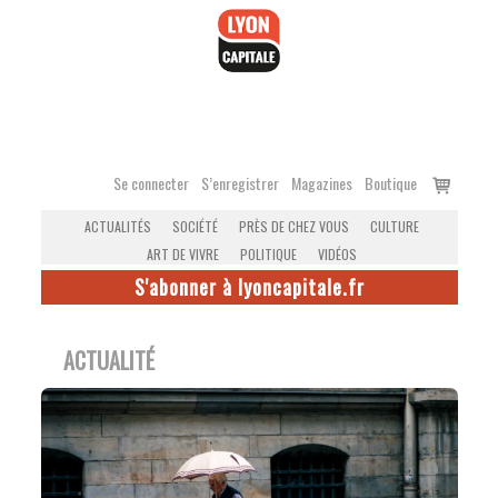
Accéder
au
contenu
Voir
Se connecter
S’enregistrer
Magazines
Boutique
le
ACTUALITÉS
SOCIÉTÉ
PRÈS DE CHEZ VOUS
CULTURE
panier
ART DE VIVRE
POLITIQUE
VIDÉOS
S'abonner à lyoncapitale.fr
ACTUALITÉ