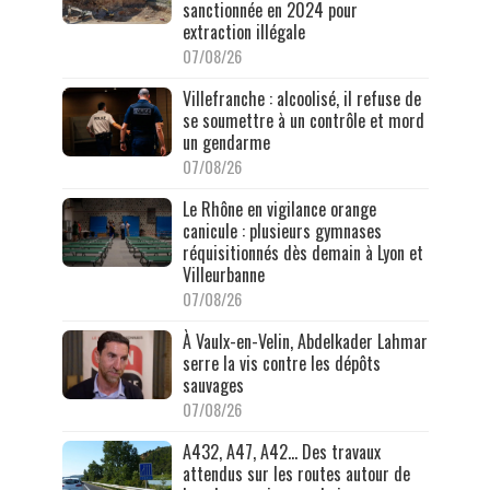
sanctionnée en 2024 pour
extraction illégale
07/08/26
Villefranche : alcoolisé, il refuse de
se soumettre à un contrôle et mord
un gendarme
07/08/26
Le Rhône en vigilance orange
canicule : plusieurs gymnases
réquisitionnés dès demain à Lyon et
Villeurbanne
07/08/26
À Vaulx-en-Velin, Abdelkader Lahmar
serre la vis contre les dépôts
sauvages
07/08/26
A432, A47, A42… Des travaux
attendus sur les routes autour de