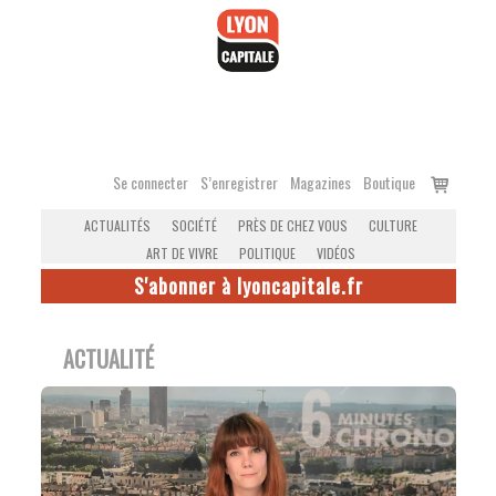
Accéder
au
contenu
Voir
Se connecter
S’enregistrer
Magazines
Boutique
le
ACTUALITÉS
SOCIÉTÉ
PRÈS DE CHEZ VOUS
CULTURE
panier
ART DE VIVRE
POLITIQUE
VIDÉOS
S'abonner à lyoncapitale.fr
ACTUALITÉ