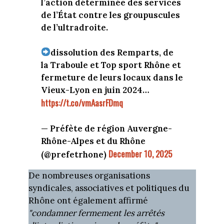
l’action déterminée des services
de l’État contre les groupuscules
de l’ultradroite.
dissolution des Remparts, de
la Traboule et Top sport Rhône et
fermeture de leurs locaux dans le
Vieux-Lyon en juin 2024…
https://t.co/vmAasrFDmq
— Préfète de région Auvergne-
Rhône-Alpes et du Rhône
December 10, 2025
(@prefetrhone)
De nombreuses organisations
syndicales, associatives et politiques du
Rhône ont également affirmé
"condamner fermement les arrêtés