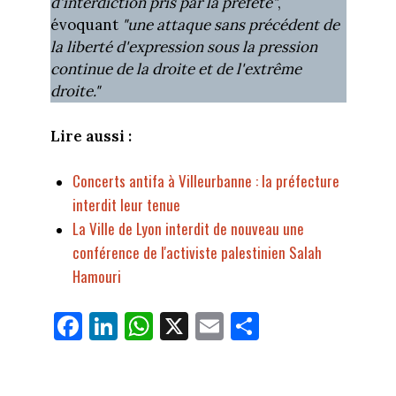
d'interdiction pris par la préfète"
,
évoquant
"une attaque sans précédent de
la liberté d'expression sous la pression
continue de la droite et de l'extrême
droite."
Lire aussi :
Concerts antifa à Villeurbanne : la préfecture
interdit leur tenue
La Ville de Lyon interdit de nouveau une
conférence de l'activiste palestinien Salah
Hamouri
Fa
Li
W
X
E
Pa
ce
nk
ha
m
rt
bo
ed
ts
ail
ag