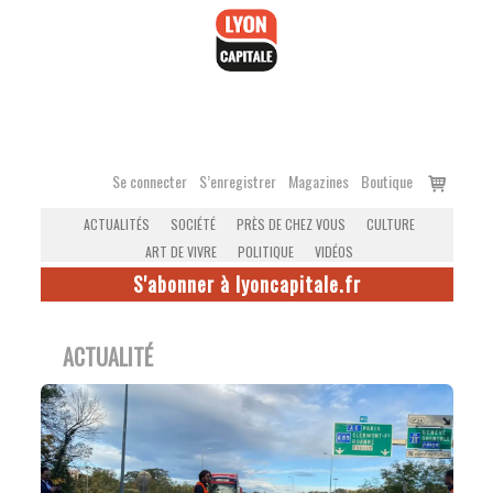
Accéder
au
contenu
Voir
Se connecter
S’enregistrer
Magazines
Boutique
le
ACTUALITÉS
SOCIÉTÉ
PRÈS DE CHEZ VOUS
CULTURE
panier
ART DE VIVRE
POLITIQUE
VIDÉOS
S'abonner à lyoncapitale.fr
ACTUALITÉ