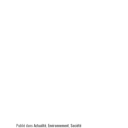
ok
In
Ap
er
p
Publié dans
Actualité
,
Environnement
,
Société