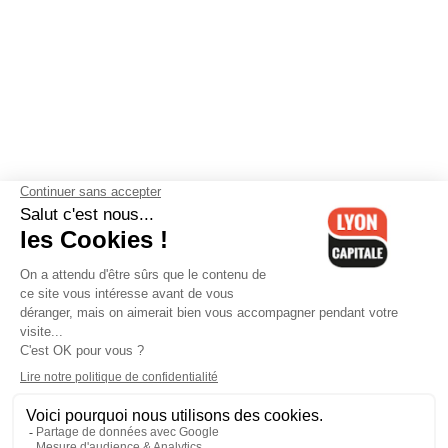
Contactez-nous
-
Mentions légales
-
CGV
-
Politique de
confidentialité
-
Gestion des cookies
-
Lyon Capitale TV
-
Archives