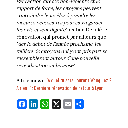
Par l’action directe non-violente et le
rapport de force, les citoyens peuvent
contraindre leurs élus à prendre les
mesures nécessaires pour sauvegarder
leur vie et leur dignité
", estime Dernière
rénovation qui promet par ailleurs que
"
dès le début de l’année prochaine, les
milliers de citoyens qui y ont pris part se
rassembleront autour d’une nouvelle
revendication ambitieuse
".
"A quoi tu sers Laurent Wauquiez ?
A lire aussi
:
A rien !" : Dernière rénovation de retour à Lyon
Fa
Li
W
X
E
Pa
ce
nk
ha
m
rt
bo
ed
ts
ail
ag