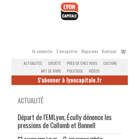
Accéder
au
contenu
Voir
Se connecter
S’enregistrer
Magazines
Boutique
le
ACTUALITÉS
SOCIÉTÉ
PRÈS DE CHEZ VOUS
CULTURE
panier
ART DE VIVRE
POLITIQUE
VIDÉOS
S'abonner à lyoncapitale.fr
ACTUALITÉ
Départ de l'EMLyon, Écully dénonce les
pressions de Collomb et Bonnell