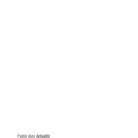
ok
In
Ap
er
p
Publié dans
Actualité