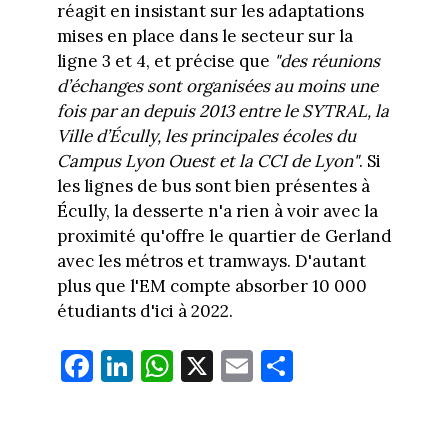
réagit en insistant sur les adaptations
mises en place dans le secteur sur la
ligne 3 et 4, et précise que
"des réunions
d’échanges sont organisées au moins une
fois par an depuis 2013 entre le SYTRAL, la
Ville d’Écully, les principales écoles du
Campus Lyon Ouest et la CCI de Lyon"
. Si
les lignes de bus sont bien présentes à
Écully, la desserte n'a rien à voir avec la
proximité qu'offre le quartier de Gerland
avec les métros et tramways. D'autant
plus que l'EM compte absorber 10 000
étudiants d'ici à 2022.
Fa
Li
W
X
E
Pa
ce
nk
ha
m
rt
bo
ed
ts
ail
ag