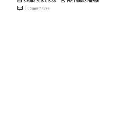
8 MARS 2018 À 15:35
PAR
THOMAS FRÉNÉAT
3 Commentaires