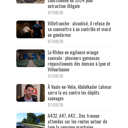
sanctionnée en 2024 pour
extraction illégale
07/08/26
Villefranche : alcoolisé, il refuse de
se soumettre à un contrôle et mord
un gendarme
07/08/26
Le Rhône en vigilance orange
canicule : plusieurs gymnases
réquisitionnés dès demain à Lyon et
Villeurbanne
07/08/26
À Vaulx-en-Velin, Abdelkader Lahmar
serre la vis contre les dépôts
sauvages
07/08/26
A432, A47, A42… Des travaux
attendus sur les routes autour de
Lyon la semaine prochaine