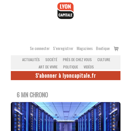
Accéder
au
contenu
Voir
Se connecter
S’enregistrer
Magazines
Boutique
le
ACTUALITÉS
SOCIÉTÉ
PRÈS DE CHEZ VOUS
CULTURE
panier
ART DE VIVRE
POLITIQUE
VIDÉOS
S'abonner à lyoncapitale.fr
6 MN CHRONO