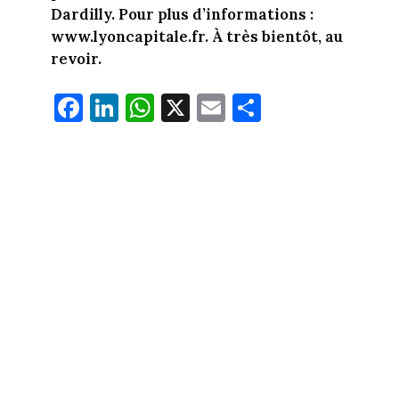
Dardilly. Pour plus d’informations :
www.lyoncapitale.fr. À très bientôt, au
revoir.
Fa
Li
W
X
E
Pa
ce
nk
ha
m
rt
bo
ed
ts
ail
ag
ok
In
Ap
er
p