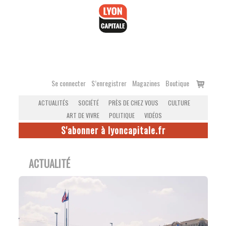
Accéder
au
contenu
Voir
Se connecter
S’enregistrer
Magazines
Boutique
le
ACTUALITÉS
SOCIÉTÉ
PRÈS DE CHEZ VOUS
CULTURE
panier
ART DE VIVRE
POLITIQUE
VIDÉOS
S'abonner à lyoncapitale.fr
ACTUALITÉ