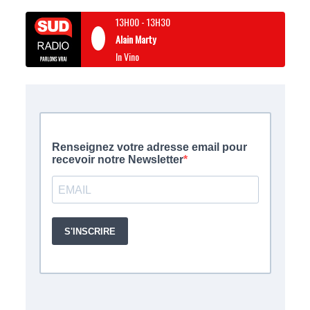
13H00
-
13H30
Alain Marty
In Vino