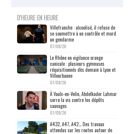
D'HEURE EN HEURE
Villefranche : alcoolisé, il refuse de
se soumettre à un contrôle et mord
un gendarme
07/08/26
Le Rhône en vigilance orange
canicule : plusieurs gymnases
réquisitionnés dès demain à Lyon et
Villeurbanne
07/08/26
À Vaulx-en-Velin, Abdelkader Lahmar
serre la vis contre les dépôts
sauvages
07/08/26
A432, A47, A42… Des travaux
attendus sur les routes autour de