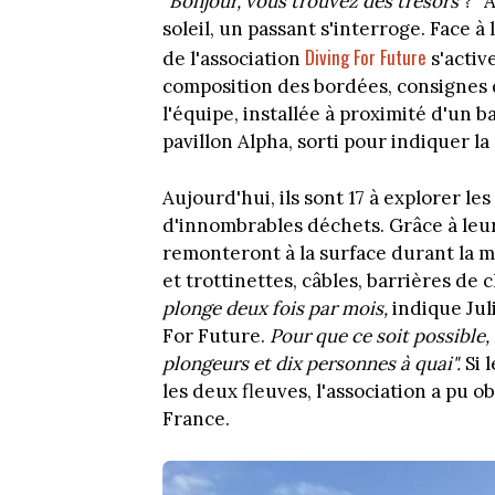
"
Bonjour, vous trouvez des trésors
?" 
soleil, un passant s'interroge. Face 
Diving For Future
de l'association
s'activ
composition des bordées, consignes 
l'équipe, installée à proximité d'un 
pavillon Alpha, sorti pour indiquer l
Aujourd'hui, ils sont 17 à explorer le
d'innombrables déchets. Grâce à leur
remonteront à la surface durant la ma
et trottinettes, câbles, barrières de 
plonge deux fois par mois,
indique Jul
For Future.
Pour que ce soit possible,
plongeurs et dix personnes à quai".
Si 
les deux fleuves, l'association a pu 
France.