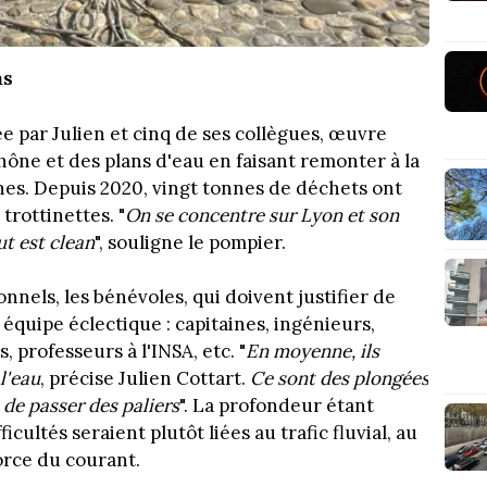
ns
cée par Julien et cinq de ses collègues, œuvre
hône et des plans d'eau en faisant remonter à la
nes. Depuis 2020, vingt tonnes de déchets ont
trottinettes. "
On se concentre sur Lyon et son
ut est clean
", souligne le pompier.
nels, les bénévoles, qui doivent justifier de
équipe éclectique : capitaines, ingénieurs,
s, professeurs à l'INSA, etc. "
En moyenne, ils
l'eau
, précise Julien Cottart.
Ce sont des plongées
 de passer des paliers
". La profondeur étant
icultés seraient plutôt liées au trafic fluvial, au
force du courant.