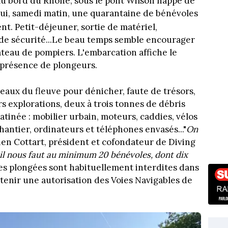
Au bord du Rhône, sous le pont Wilson nappé de
à lui, samedi matin, une quarantaine de bénévoles
ent. Petit-déjeuner, sortie de matériel,
de sécurité...Le beau temps semble encourager
bateau de pompiers. L'embarcation affiche le
a présence de plongeurs.
s eaux du fleuve pour dénicher, faute de trésors,
s explorations, deux à trois tonnes de débris
tinée : mobilier urbain, moteurs, caddies, vélos
chantier, ordinateurs et téléphones envasés..."
On
ien Cottart, président et cofondateur de Diving
 il nous faut au minimum 20 bénévoles, dont dix
les plongées sont habituellement interdites dans
obtenir une autorisation des Voies Navigables de