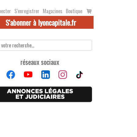
Voir
necter
S’enregistrer
Magazines
Boutique
le
S'abonner à lyoncapitale.fr
panier
réseaux sociaux