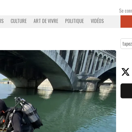
Se con
US
CULTURE
ART DE VIVRE
POLITIQUE
VIDÉOS