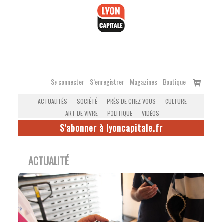
Accéder
au
contenu
Voir
Se connecter
S’enregistrer
Magazines
Boutique
le
ACTUALITÉS
SOCIÉTÉ
PRÈS DE CHEZ VOUS
CULTURE
panier
ART DE VIVRE
POLITIQUE
VIDÉOS
S'abonner à lyoncapitale.fr
ACTUALITÉ