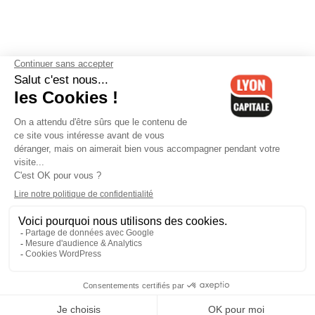
Contactez-nous
-
Mentions légales
-
CGV
-
Politique de
confidentialité
-
Gestion des cookies
-
Lyon Capitale TV
-
Archives
Lyon Capitale
Lyon Capitale - 51 avenue Maréchal Foch - CS 40091 - 69456 Lyon
Cedex 06