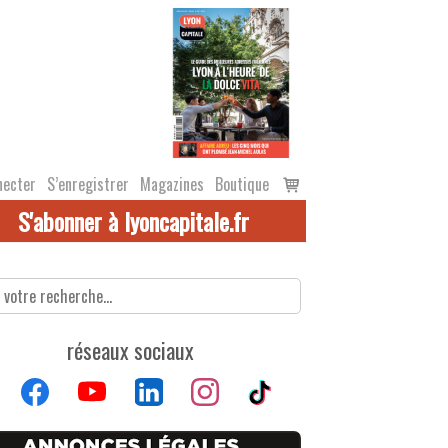
Voir
necter
S’enregistrer
Magazines
Boutique
le
S'abonner à lyoncapitale.fr
panier
réseaux sociaux