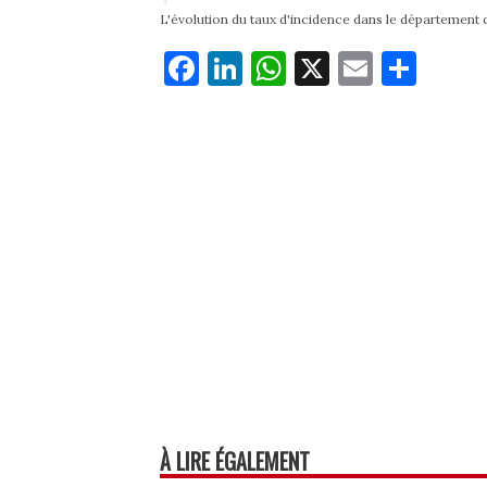
L'évolution du taux d'incidence dans le département 
Fa
Li
W
X
E
Pa
ce
nk
ha
m
rt
bo
ed
ts
ail
ag
ok
In
Ap
er
p
À LIRE ÉGALEMENT