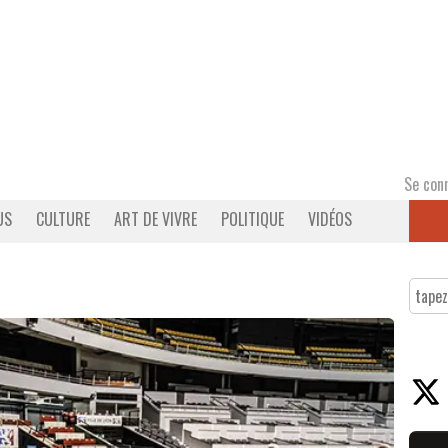
Se con
US
CULTURE
ART DE VIVRE
POLITIQUE
VIDÉOS