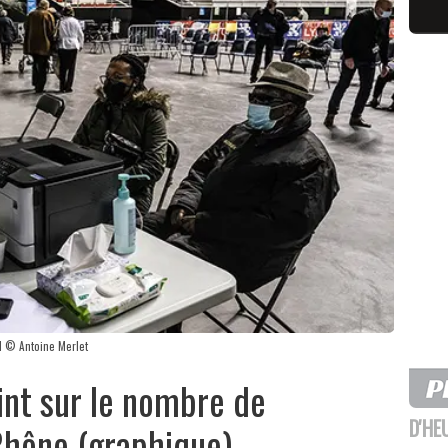
nd © Antoine Merlet
oint sur le nombre de
D'HE
Rhône (graphique)