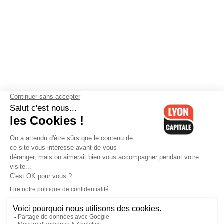
Contactez-nous
-
Mentions légales
-
CGV
-
Politique de
confidentialité
-
Gestion des cookies
-
Lyon Capitale TV
-
Archives