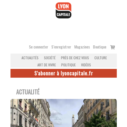
Accéder
au
contenu
Voir
Se connecter
S’enregistrer
Magazines
Boutique
le
ACTUALITÉS
SOCIÉTÉ
PRÈS DE CHEZ VOUS
CULTURE
panier
ART DE VIVRE
POLITIQUE
VIDÉOS
S'abonner à lyoncapitale.fr
ACTUALITÉ