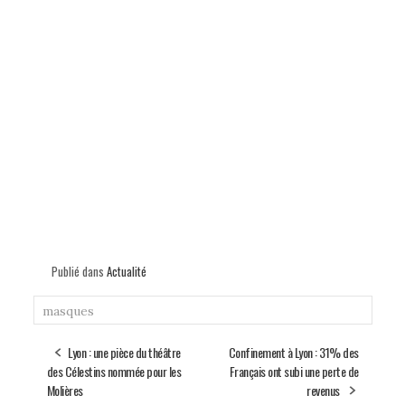
Publié dans
Actualité
masques
Lyon : une pièce du théâtre
Confinement à Lyon : 31% des
des Célestins nommée pour les
Français ont subi une perte de
Molières
revenus