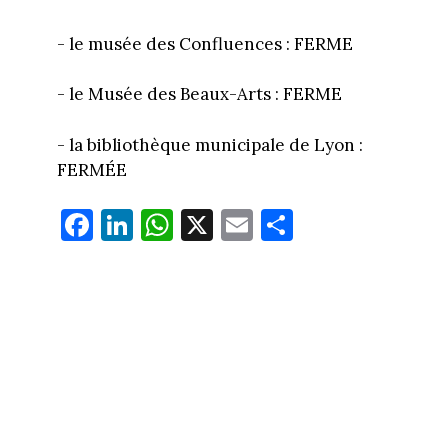
- le musée des Confluences : FERME
- le Musée des Beaux-Arts : FERME
- la bibliothèque municipale de Lyon :
FERMÉE
Fa
Li
W
X
E
Pa
ce
nk
ha
m
rt
bo
ed
ts
ail
ag
ok
In
Ap
er
p