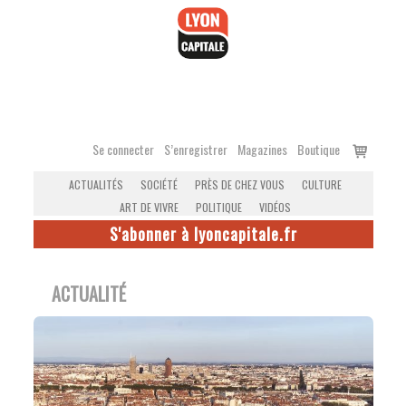
Accéder
au
contenu
Voir
Se connecter
S’enregistrer
Magazines
Boutique
le
ACTUALITÉS
SOCIÉTÉ
PRÈS DE CHEZ VOUS
CULTURE
panier
ART DE VIVRE
POLITIQUE
VIDÉOS
S'abonner à lyoncapitale.fr
ACTUALITÉ