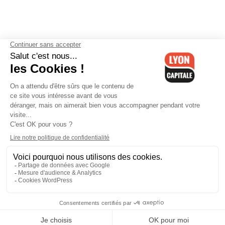
Contactez-nous
-
Mentions légales
-
CGV
-
Politique de
confidentialité
-
Gestion des cookies
-
Lyon Capitale TV
-
Archives
Lyon Capitale
Lyon Capitale - 51 avenue Maréchal Foch - CS 40091 - 69456 Lyon
Cedex 06