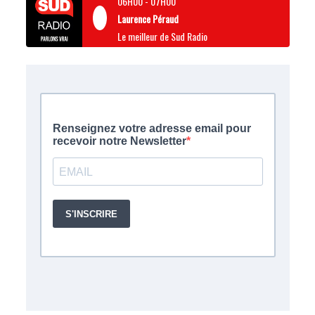
06H00
-
07H00
Laurence Péraud
Le meilleur de Sud Radio