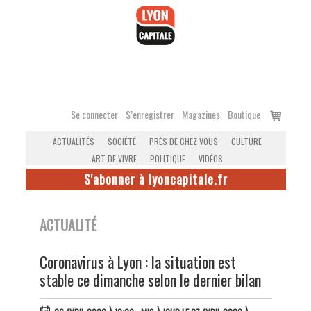
Accéder
au
contenu
Voir
Se connecter
S’enregistrer
Magazines
Boutique
le
ACTUALITÉS
SOCIÉTÉ
PRÈS DE CHEZ VOUS
CULTURE
panier
ART DE VIVRE
POLITIQUE
VIDÉOS
S'abonner à lyoncapitale.fr
ACTUALITÉ
Coronavirus à Lyon : la situation est
stable ce dimanche selon le dernier bilan