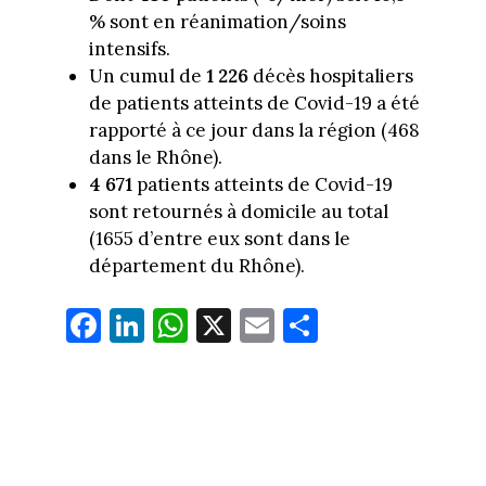
% sont en réanimation/soins
intensifs.
Un cumul de
1 226
décès hospitaliers
de patients atteints de Covid-19 a été
rapporté à ce jour dans la région (468
dans le Rhône).
4 671
patients atteints de Covid-19
sont retournés à domicile au total
(1655 d’entre eux sont dans le
département du Rhône).
Fa
Li
W
X
E
Pa
ce
nk
ha
m
rt
bo
ed
ts
ail
ag
ok
In
Ap
er
p