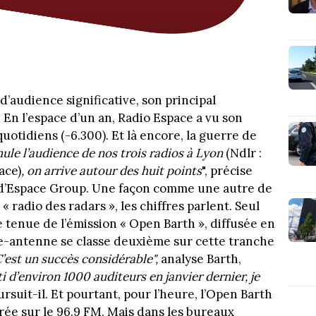
d’audience significative, son principal
 En l’espace d’un an, Radio Espace a vu son
otidiens (-6.300). Et là encore, la guerre de
ule l’audience de nos trois radios à Lyon
(Ndlr :
ace)
, on arrive autour des huit points
", précise
 d’Espace Group. Une façon comme une autre de
 « radio des radars », les chiffres parlent. Seul
 tenue de l’émission « Open Barth », diffusée en
re-antenne se classe deuxième sur cette tranche
C’est un succès considérable",
analyse Barth,
i d’environ 1000 auditeurs en janvier dernier, je
ursuit-il. Et pourtant, pour l’heure, l’Open Barth
trée sur le 96.9 FM. Mais dans les bureaux