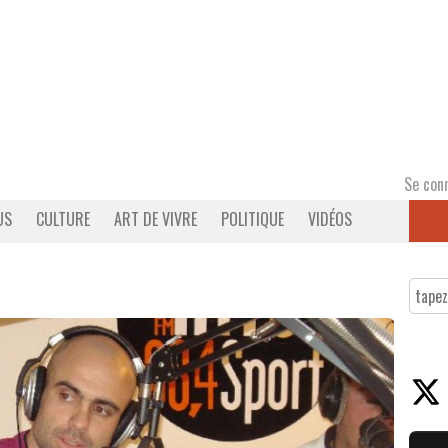
Se con
US
CULTURE
ART DE VIVRE
POLITIQUE
VIDÉOS