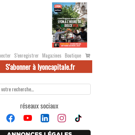
Voir
necter
S’enregistrer
Magazines
Boutique
le
S'abonner à lyoncapitale.fr
panier
réseaux sociaux