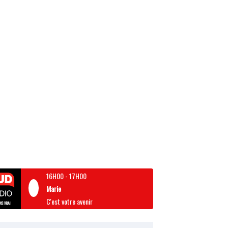
16H00
-
17H00
Marie
C'est votre avenir