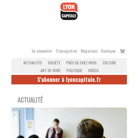
Accéder
au
contenu
Voir
Se connecter
S’enregistrer
Magazines
Boutique
le
ACTUALITÉS
SOCIÉTÉ
PRÈS DE CHEZ VOUS
CULTURE
panier
ART DE VIVRE
POLITIQUE
VIDÉOS
S'abonner à lyoncapitale.fr
ACTUALITÉ