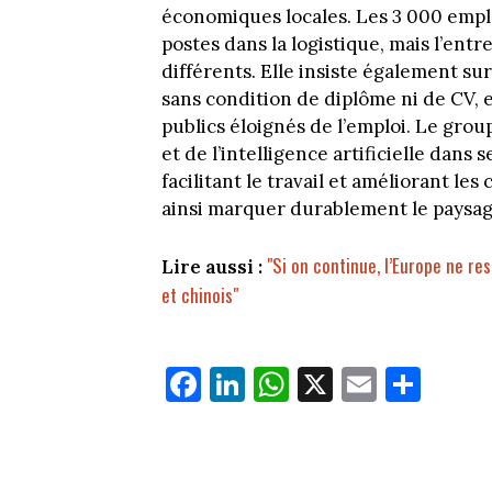
économiques locales. Les 3 000 emp
postes dans la logistique, mais l’ent
différents. Elle insiste également su
sans condition de diplôme ni de CV, en
publics éloignés de l’emploi. Le group
et de l’intelligence artificielle dan
facilitant le travail et améliorant le
ainsi marquer durablement le paysag
"Si on continue, l’Europe ne r
Lire aussi :
et chinois"
Fa
Li
W
X
E
Pa
ce
nk
ha
m
rt
bo
ed
ts
ail
ag
ok
In
Ap
er