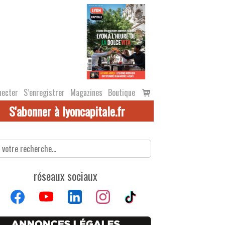
Voir
necter
S’enregistrer
Magazines
Boutique
le
S'abonner à lyoncapitale.fr
panier
réseaux sociaux