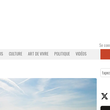
Se con
US
CULTURE
ART DE VIVRE
POLITIQUE
VIDÉOS