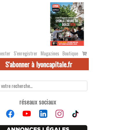
Voir
necter
S’enregistrer
Magazines
Boutique
le
S'abonner à lyoncapitale.fr
panier
réseaux sociaux