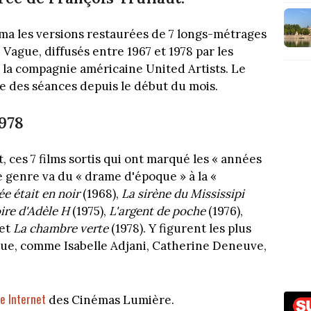
éma les versions restaurées de 7 longs-métrages
 Vague, diffusés entre 1967 et 1978 par les
 de la compagnie américaine United Artists. Le
 des séances depuis le début du mois.
1978
 ces 7 films sortis qui ont marqué les « années
le genre va du « drame d'époque » à la «
e était en noir
(1968),
La sirène du Mississipi
ire d'Adèle H
(1975),
L'argent de poche
(1976),
 et
La chambre verte
(1978). Y figurent les plus
que, comme Isabelle Adjani, Catherine Deneuve,
te Internet
des Cinémas Lumière.