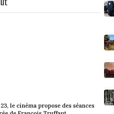
oût
u 23, le cinéma propose des séances
rée de François Truffaut.