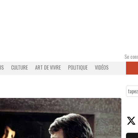
Se con
US
CULTURE
ART DE VIVRE
POLITIQUE
VIDÉOS