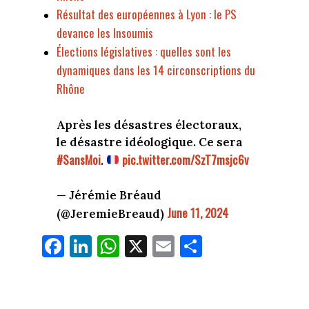
Résultat des européennes à Lyon : le PS
devance les Insoumis
Élections législatives : quelles sont les
dynamiques dans les 14 circonscriptions du
Rhône
Après les désastres électoraux,
le désastre idéologique. Ce sera
#SansMoi
pic.twitter.com/SzT7msjc6v
.
— Jérémie Bréaud
June 11, 2024
(@JeremieBreaud)
Fa
Li
W
X
E
Pa
ce
nk
ha
m
rt
bo
ed
ts
ail
ag