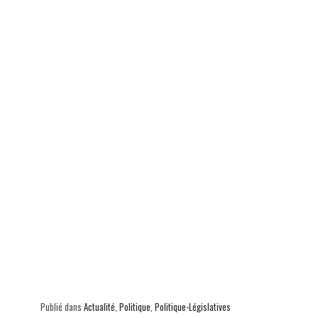
ok
In
Ap
er
p
Publié dans
Actualité
,
Politique
,
Politique-Législatives