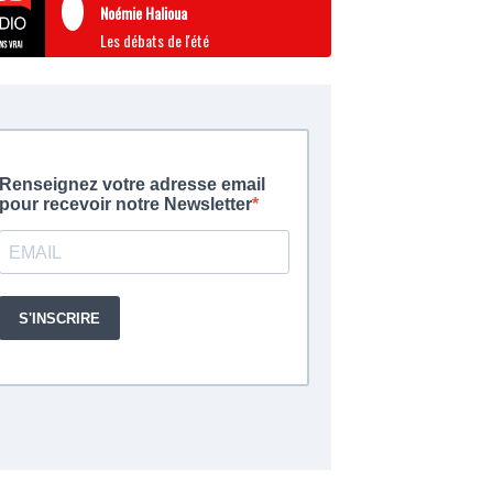
Noémie Halioua
Les débats de l'été