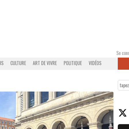
Se con
US
CULTURE
ART DE VIVRE
POLITIQUE
VIDÉOS