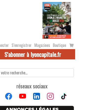
Voir
necter
S’enregistrer
Magazines
Boutique
le
S'abonner à lyoncapitale.fr
panier
réseaux sociaux