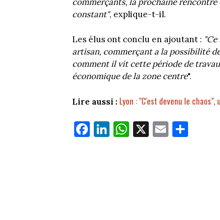
commerçants, la prochaine rencontre e
constant"
, explique-t-il.
Les élus ont conclu en ajoutant :
"Ce 
artisan, commerçant a la possibilité de
comment il vit cette période de travaux
économique de la zone centre
".
Lyon : "C'est devenu le chaos",
Lire aussi :
Fa
Li
W
X
E
Pa
ce
nk
ha
m
rt
bo
ed
ts
ail
ag
ok
In
Ap
er
p