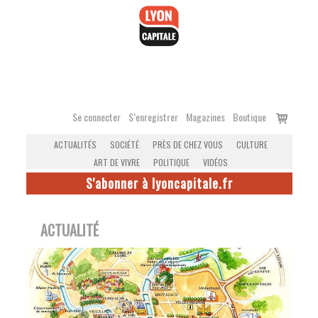
Accéder
au
contenu
Voir
Se connecter
S’enregistrer
Magazines
Boutique
le
ACTUALITÉS
SOCIÉTÉ
PRÈS DE CHEZ VOUS
CULTURE
panier
ART DE VIVRE
POLITIQUE
VIDÉOS
S'abonner à lyoncapitale.fr
ACTUALITÉ