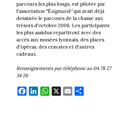
parcours les plus longs, est pilotée par
l'association "É
nigmatik"
qui avait déjà
dessinée le parcours de la chasse aux
trésors d'octobre 2008. Les participants
les plus assidus repartiront avec des
accès aux musées lyonnais, des places
d'opéras, des cravates et d'autres
cadeaux.
Renseignements par téléphone au 04 78 27
34 26
Fa
Li
W
X
E
Pa
ce
nk
ha
m
rt
bo
ed
ts
ail
ag
ok
In
Ap
er
p