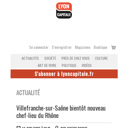
Accéder
au
contenu
Voir
Se connecter
S’enregistrer
Magazines
Boutique
le
ACTUALITÉS
SOCIÉTÉ
PRÈS DE CHEZ VOUS
CULTURE
panier
ART DE VIVRE
POLITIQUE
VIDÉOS
S'abonner à lyoncapitale.fr
ACTUALITÉ
Villefranche-sur-Saône bientôt nouveau
chef-lieu du Rhône