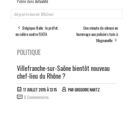
Publié dans
Actualité
département
Rhône
Belgique-Italie : le préfet
Une minute de silence en
en colère contre l'UEFA
hommage aux policiers tués à
Magnanville
POLITIQUE
Villefranche-sur-Saône bientôt nouveau
chef-lieu du Rhône ?
17 JUILLET 2015 À 13:15
PAR
GREGOIRE NARTZ
6 Commentaires