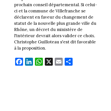
prochain conseil départemental. Si celui-
ci et la commune de Villefranche se
déclarent en faveur du changement de
statut de la nouvelle plus grande ville du
Rhône, un décret du ministère de
l'intérieur devrait alors valider ce choix.
Christophe Guilloteau s'est dit favorable
à la proposition.
Fa
Li
W
X
E
Pa
ce
nk
ha
m
rt
bo
ed
ts
ail
ag
ok
In
Ap
er
p