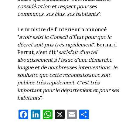
considération et respect pour ses
communes, ses élus, ses habitants
".
Le ministre de l’Intérieur a annoncé
"
avoir saisi le Conseil d'État pour que le
décret soit pris très rapidement
". Bernard
Perrut, s'est dit "
satisfait d'un tel
aboutissement à l'issue d'une démarche
longue et de nombreuses interventions. Je
souhaite que cette reconnaissance soit
publiée très rapidement. C'est très
important pour le département et pour ses
habitants
".
Fa
Li
W
X
E
Pa
ce
nk
ha
m
rt
bo
ed
ts
ail
ag