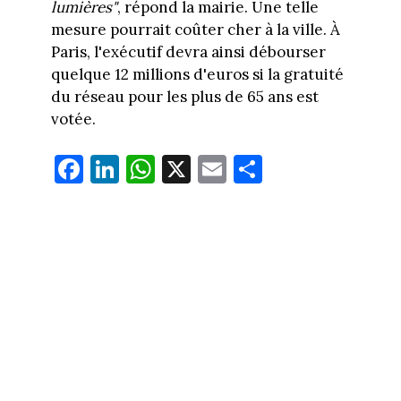
lumières"
, répond la mairie. Une telle
mesure pourrait coûter cher à la ville. À
Paris, l'exécutif devra ainsi débourser
quelque 12 millions d'euros si la gratuité
du réseau pour les plus de 65 ans est
votée.
Fa
Li
W
X
E
Pa
ce
nk
ha
m
rt
bo
ed
ts
ail
ag
ok
In
Ap
er
p