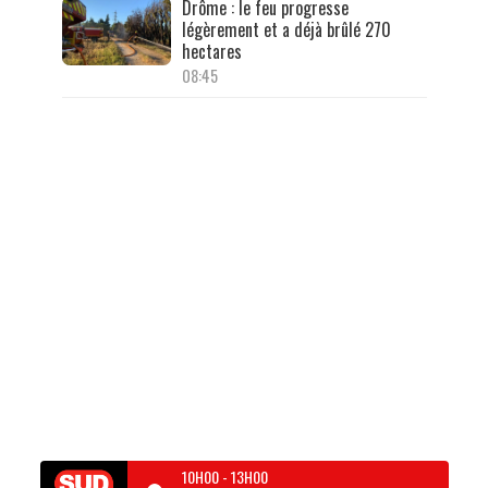
Drôme : le feu progresse
légèrement et a déjà brûlé 270
hectares
08:45
10H00
-
13H00