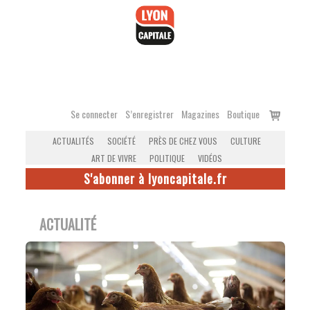
Accéder
au
contenu
Voir
Se connecter
S’enregistrer
Magazines
Boutique
le
ACTUALITÉS
SOCIÉTÉ
PRÈS DE CHEZ VOUS
CULTURE
panier
ART DE VIVRE
POLITIQUE
VIDÉOS
S'abonner à lyoncapitale.fr
ACTUALITÉ