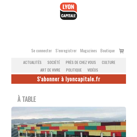
Accéder
au
contenu
Voir
Se connecter
S’enregistrer
Magazines
Boutique
le
ACTUALITÉS
SOCIÉTÉ
PRÈS DE CHEZ VOUS
CULTURE
panier
ART DE VIVRE
POLITIQUE
VIDÉOS
S'abonner à lyoncapitale.fr
À TABLE