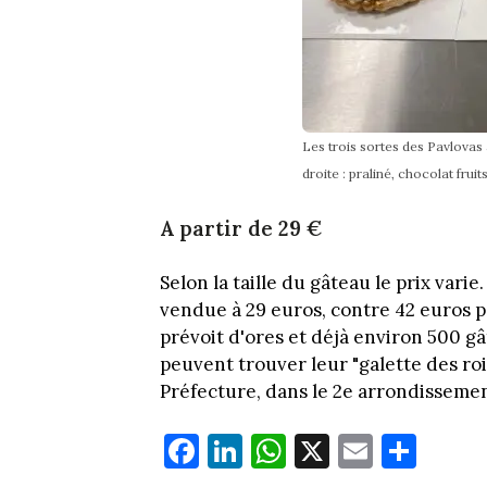
Les trois sortes des Pavlovas
droite : praliné, chocolat fru
A partir de 29 €
Selon la taille du gâteau le prix var
vendue à 29 euros, contre 42 euros 
prévoit d'ores et déjà environ 500 g
peuvent trouver leur "galette des roi
Préfecture, dans le 2e arrondisseme
Fa
Li
W
X
E
Pa
ce
nk
ha
m
rt