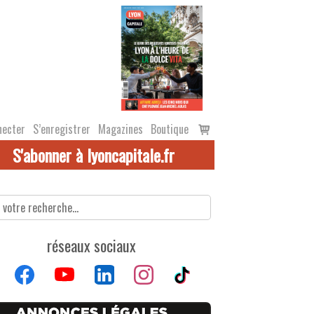
Voir
necter
S’enregistrer
Magazines
Boutique
le
S'abonner à lyoncapitale.fr
panier
réseaux sociaux