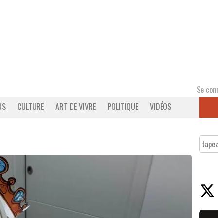
Se con
US
CULTURE
ART DE VIVRE
POLITIQUE
VIDÉOS