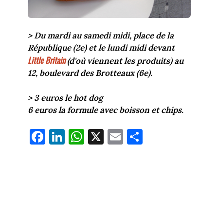
> Du mardi au samedi midi, place de la
République (2e) et le lundi midi devant
Little Britain
(d'où viennent les produits) au
12, boulevard des Brotteaux (6e).
> 3 euros le hot dog
6 euros la formule avec boisson et chips.
Fa
Li
W
X
E
Pa
ce
nk
ha
m
rt
bo
ed
ts
ail
ag
ok
In
Ap
er
p