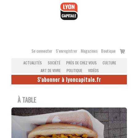
Accéder
au
contenu
Voir
Se connecter
S’enregistrer
Magazines
Boutique
le
ACTUALITÉS
SOCIÉTÉ
PRÈS DE CHEZ VOUS
CULTURE
panier
ART DE VIVRE
POLITIQUE
VIDÉOS
S'abonner à lyoncapitale.fr
À TABLE