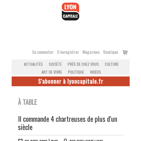
Accéder
au
contenu
Voir
Se connecter
S’enregistrer
Magazines
Boutique
le
ACTUALITÉS
SOCIÉTÉ
PRÈS DE CHEZ VOUS
CULTURE
panier
ART DE VIVRE
POLITIQUE
VIDÉOS
S'abonner à lyoncapitale.fr
À TABLE
Il commande 4 chartreuses de plus d'un
siècle