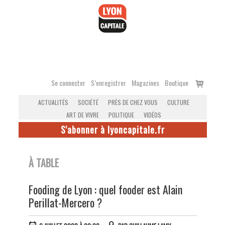
Accéder
au
contenu
Voir
Se connecter
S’enregistrer
Magazines
Boutique
le
ACTUALITÉS
SOCIÉTÉ
PRÈS DE CHEZ VOUS
CULTURE
panier
ART DE VIVRE
POLITIQUE
VIDÉOS
S'abonner à lyoncapitale.fr
À TABLE
Fooding de Lyon : quel fooder est Alain
Perillat-Mercero ?