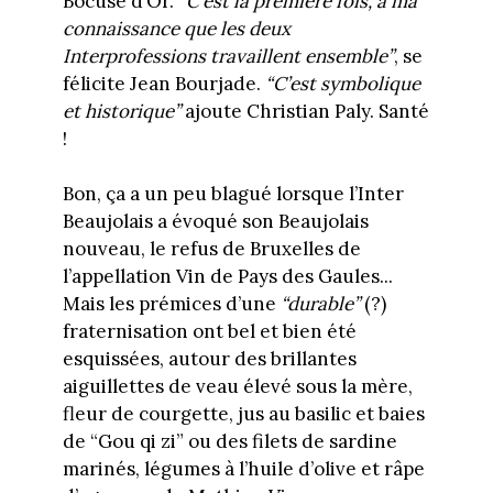
Bocuse d’Or.
“C’est la première fois, à ma
connaissance que les deux
Interprofessions travaillent ensemble”
, se
félicite Jean Bourjade.
“C’est symbolique
et historique”
ajoute Christian Paly. Santé
!
Bon, ça a un peu blagué lorsque l’Inter
Beaujolais a évoqué son Beaujolais
nouveau, le refus de Bruxelles de
l’appellation Vin de Pays des Gaules...
Mais les prémices d’une
“durable”
(?)
fraternisation ont bel et bien été
esquissées, autour des brillantes
aiguillettes de veau élevé sous la mère,
fleur de courgette, jus au basilic et baies
de “Gou qi zi” ou des filets de sardine
marinés, légumes à l’huile d’olive et râpe