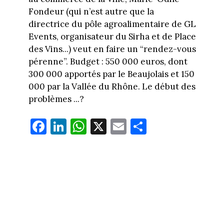
Fondeur (qui n’est autre que la
directrice du pôle agroalimentaire de GL
Events, organisateur du Sirha et de Place
des Vins...) veut en faire un
“rendez-vous
pérenne”. Budget : 550 000 euros, dont
300 000 apportés par le Beaujolais et 150
000 par la Vallée du Rhône. Le début des
problèmes ...?
Fa
Li
W
X
E
Pa
ce
nk
ha
m
rt
bo
ed
ts
ail
ag
ok
In
Ap
er
p