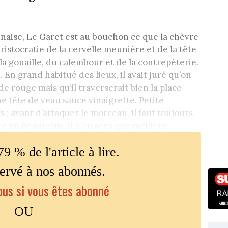
nnaise, Le Garet est au bouchon ce que la chèvre
aristocratie de la cervelle meunière et de la tête
la gouaille, du calembour et de la contrepèterie.
 En grand habitué des lieux, il avait juré qu’on
de rouge mais qu’il traverserait bien la place
e tête de veau sauce vinaigrette. Petite
 : avant d’attaquer le morceau, il faut toujours
c un beaujolais, il n’en sera que meilleur.
79 % de l'article à lire.
servé à nos abonnés.
us si vous êtes abonné
OU