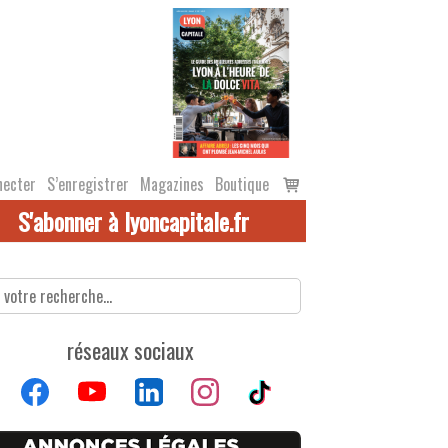
Voir
necter
S’enregistrer
Magazines
Boutique
le
S'abonner à lyoncapitale.fr
panier
réseaux sociaux