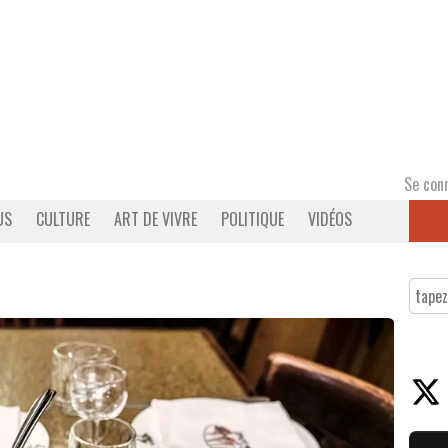
Se con
US
CULTURE
ART DE VIVRE
POLITIQUE
VIDÉOS