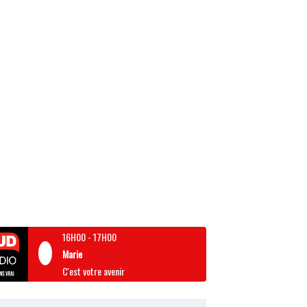
16H00
-
17H00
Marie
C'est votre avenir