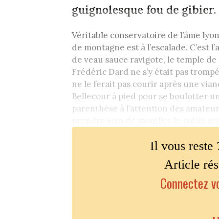
guignolesque fou de gibier.
Véritable conservatoire de l’âme lyo
de montagne est à l’escalade. C’est l’
de veau sauce ravigote, le temple de 
Frédéric Dard ne s’y était pas trompé.
ne le ferait pas courir après une vian
Bellecour à pied pour se boulotter un
parenthèse à l’attention des amateurs
prendre soin de mouiller le palais ave
Il vous reste 
Article ré
Connectez vo