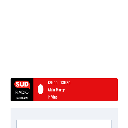
13H00
-
13H30
Alain Marty
In Vino