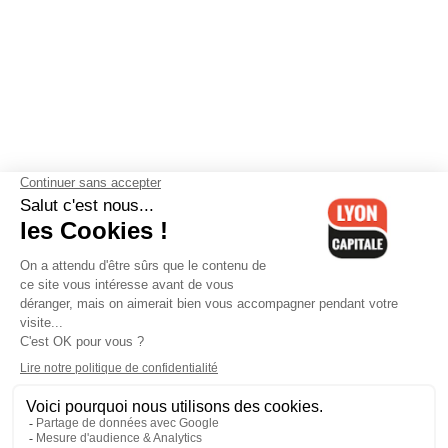
Contactez-nous
-
Mentions légales
-
CGV
-
Politique de
confidentialité
-
Gestion des cookies
-
Lyon Capitale TV
-
Archives