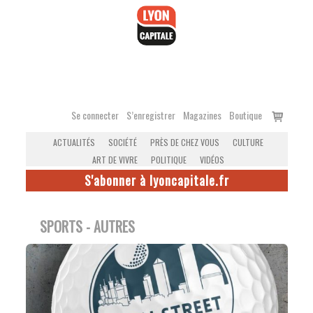
Accéder
au
contenu
Voir
Se connecter
S’enregistrer
Magazines
Boutique
le
ACTUALITÉS
SOCIÉTÉ
PRÈS DE CHEZ VOUS
CULTURE
panier
ART DE VIVRE
POLITIQUE
VIDÉOS
S'abonner à lyoncapitale.fr
SPORTS - AUTRES